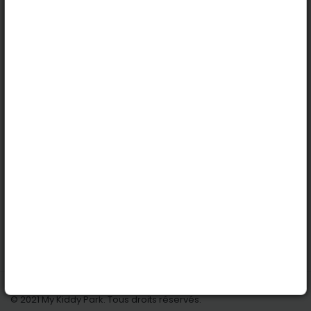
Basel
Köln
Innsbruck
Dortmund
Stuttgart
Nützliche Links
Anmelden | Anmeldung
Parks finden
Alle Parks
Park hinzufügen
Kontaktiere uns
© 2021 My Kiddy Park. Tous droits réservés.