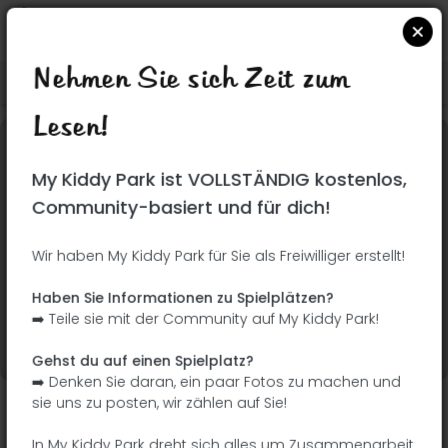
Nehmen Sie sich Zeit zum
Suchen Sie auf Google Maps
|
| |
Lesen!
Dieser Park wurde noch nicht besucht! Du bist
My Kiddy Park ist VOLLSTÄNDIG kostenlos,
dran !
Seien Sie der Abenteurer, der diesen Park
Community-basiert und für dich!
zuerst entdeckt!
Wir haben My Kiddy Park für Sie als Freiwilliger erstellt!
Ich füge den Namen
Ich füge Bilder hinzu
Haben Sie Informationen zu Spielplätzen?
hinzu
➡️ Teile sie mit der Community auf My Kiddy Park!
Ich füge eine
Ich füge die
Beschreibung hinzu
Ausrüstung hinzu
Gehst du auf einen Spielplatz?
➡️ Denken Sie daran, ein paar Fotos zu machen und
sie uns zu posten, wir zählen auf Sie!
Parque de las Comunidades de España
In My Kiddy Park dreht sich alles um Zusammenarbeit