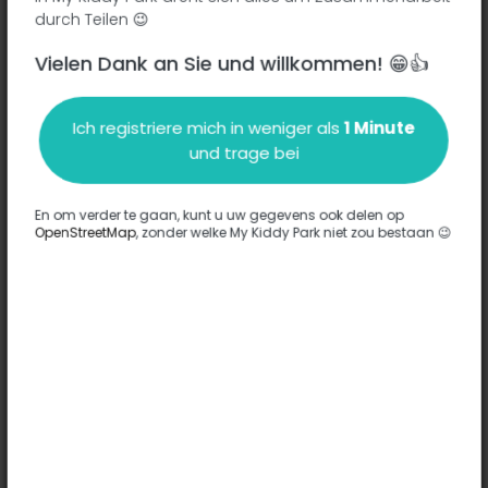
durch Teilen 😉
Vielen Dank an Sie und willkommen! 😁👍
Beschreibung
Ich registriere mich in weniger als
1 Minute
und trage bei
Es wurden keine Informationen zu diesem Park eingegeben.
Komplett
En om verder te gaan, kunt u uw gegevens ook delen op
OpenStreetMap
, zonder welke My Kiddy Park niet zou bestaan 😉
Optionen
Für diesen Park wurde keine Option eingegeben.
Komplett