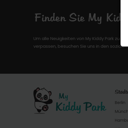
Finden Sie My Kiddy
Um alle Neuigkeiten von My Kiddy Park zu er
verpassen, besuchen Sie uns in den soziale
Städt
Berlin
Münc
Hamb