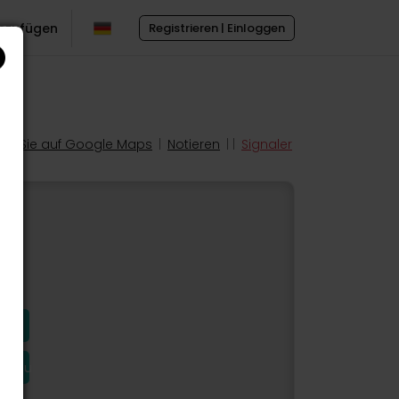
inzufügen
Registrieren | Einloggen
en Sie auf Google Maps
|
Notieren
| |
Signaler
hinzu