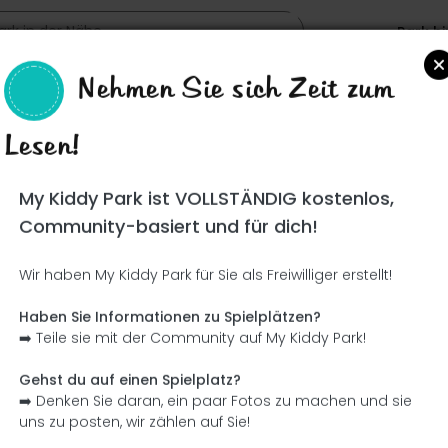
Park h
Nehmen Sie sich Zeit zum
rón
Lesen!
Such
My Kiddy Park ist VOLLSTÄNDIG kostenlos,
Community-basiert und für dich!
Wir haben My Kiddy Park für Sie als Freiwilliger erstellt!
Ce parc n'a pas encore été visité ! À toi de jouer !
Soit l'aventurier qui découvre ce parc en premier !
Haben Sie Informationen zu Spielplätzen?
➡️ Teile sie mit der Community auf My Kiddy Park!
Ich füge den Namen hinzu
Ich füge Bilder hinzu
Gehst du auf einen Spielplatz?
➡️ Denken Sie daran, ein paar Fotos zu machen und sie
Ich füge eine Beschreibung hinzu
Ich füge die Ausrüstung 
uns zu posten, wir zählen auf Sie!