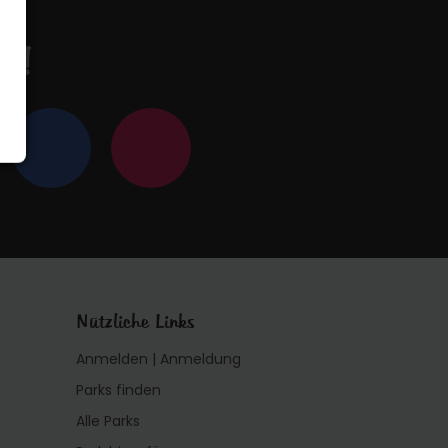
en!
Nützliche Links
Anmelden | Anmeldung
Parks finden
Alle Parks