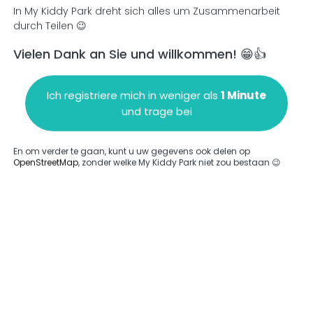
In My Kiddy Park dreht sich alles um Zusammenarbeit
durch Teilen 😉
Vielen Dank an Sie und willkommen! 😁👍
en
Einen Kommentar hinzufügen
Ich registriere mich in weniger als
1 Minute
und trage bei
En om verder te gaan, kunt u uw gegevens ook delen op
OpenStreetMap
, zonder welke My Kiddy Park niet zou bestaan 😉
ngegeben.
Komplett
rde keine Option eingegeben.
Komplett