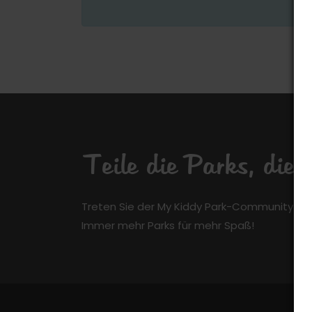
Teile die Parks, die
Treten Sie der My Kiddy Park-Community kos
Immer mehr Parks für mehr Spaß!