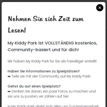
Nehmen Sie sich Zeit zum
Suchen Sie auf Google Maps
|
| |
Lesen!
Dieser Park wurde noch nicht besucht! Du bist
My Kiddy Park ist VOLLSTÄNDIG kostenlos,
dran !
Seien Sie der Abenteurer, der diesen Park
Community-basiert und für dich!
zuerst entdeckt!
Wir haben My Kiddy Park für Sie als Freiwilliger erstellt!
Ich füge den Namen
Ich füge Bilder hinzu
Haben Sie Informationen zu Spielplätzen?
hinzu
➡️ Teile sie mit der Community auf My Kiddy Park!
Ich füge eine
Ich füge die
Beschreibung hinzu
Ausrüstung hinzu
Gehst du auf einen Spielplatz?
➡️ Denken Sie daran, ein paar Fotos zu machen und
sie uns zu posten, wir zählen auf Sie!
Parque de la Fuente Carrantona
In My Kiddy Park dreht sich alles um Zusammenarbeit