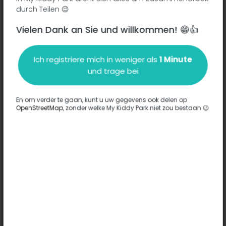
durch Teilen 😉
Vielen Dank an Sie und willkommen! 😁👍
Beschreibung
Ich registriere mich in weniger als
1 Minute
Es wurden keine Informationen zu diesem Park eingegeben.
und trage bei
Komplett
En om verder te gaan, kunt u uw gegevens ook delen op
OpenStreetMap
, zonder welke My Kiddy Park niet zou bestaan 😉
Optionen
Für diesen Park wurde keine Option eingegeben.
Komplett
Bemerkungen
(0)