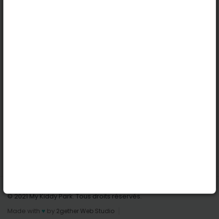
Köln
Innsbruck
Dortmund
Stuttgart
Nützliche Links
Anmelden | Anmeldung
Parks finden
Alle Parks
Park hinzufügen
Kontaktiere uns
© 2021 My Kiddy Park. Tous droits réservés.
Made with
♥
by
2gether Web Studio