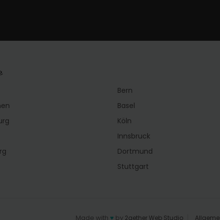
e
Bern
hen
Basel
urg
Köln
Innsbruck
rg
Dortmund
Stuttgart
Made with
♥
by
2gether Web Studio
Allgeme