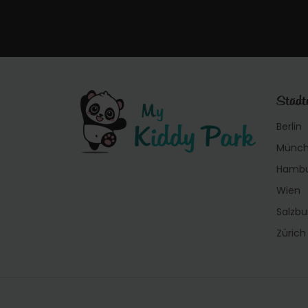
Städt
Berlin
Münc
Hamb
Wien
Salzbu
Zürich