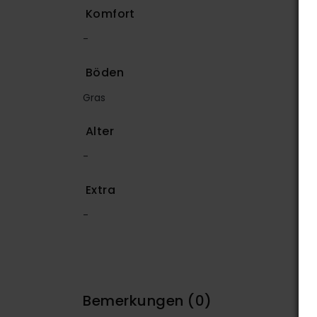
Komfort
-
Böden
Gras
Alter
-
Extra
-
Bemerkungen
(0)