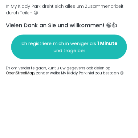
In My Kiddy Park dreht sich alles um Zusammenarbeit
durch Teilen 😉
Vielen Dank an Sie und willkommen! 😁👍
en
Einen Kommentar hinzufügen
Ich registriere mich in weniger als
1 Minute
und trage bei
En om verder te gaan, kunt u uw gegevens ook delen op
OpenStreetMap
, zonder welke My Kiddy Park niet zou bestaan 😉
ngegeben.
Komplett
Komplett