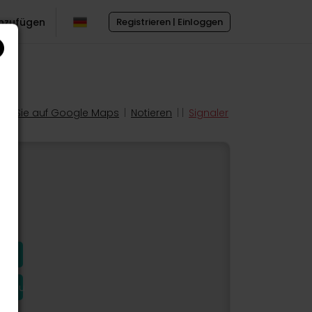
inzufügen
Registrieren | Einloggen
en Sie auf Google Maps
|
Notieren
| |
Signaler
hinzu