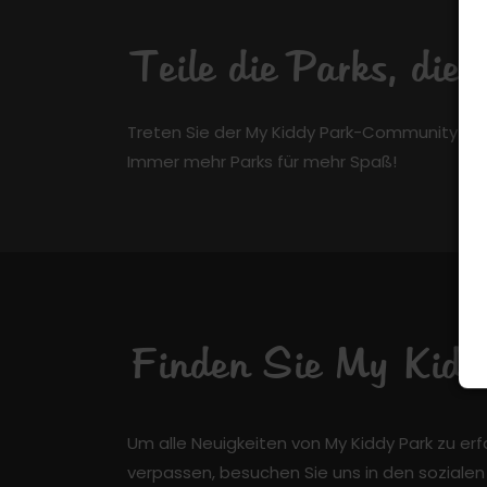
Teile die Parks, die
Treten Sie der My Kiddy Park-Community kos
Immer mehr Parks für mehr Spaß!
Finden Sie My Kiddy
Um alle Neuigkeiten von My Kiddy Park zu er
verpassen, besuchen Sie uns in den soziale