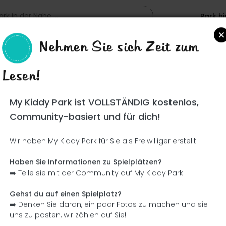
Park h
Nehmen Sie sich Zeit zum
Lesen!
Such
My Kiddy Park ist VOLLSTÄNDIG kostenlos,
Community-basiert und für dich!
Wir haben My Kiddy Park für Sie als Freiwilliger erstellt!
Ce parc n'a pas encore été visité ! À toi de jouer !
Soit l'aventurier qui découvre ce parc en premier !
Haben Sie Informationen zu Spielplätzen?
➡️ Teile sie mit der Community auf My Kiddy Park!
Ich füge den Namen hinzu
Ich füge Bilder hinzu
Gehst du auf einen Spielplatz?
➡️ Denken Sie daran, ein paar Fotos zu machen und sie
Ich füge eine Beschreibung hinzu
Ich füge die Ausrüstung 
uns zu posten, wir zählen auf Sie!