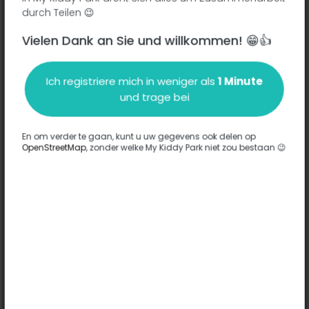
durch Teilen 😉
Vielen Dank an Sie und willkommen! 😁👍
Beschreibung
Ich registriere mich in weniger als
1 Minute
Es wurden keine Informationen zu diesem Park eingegeben.
und trage bei
Komplett
En om verder te gaan, kunt u uw gegevens ook delen op
OpenStreetMap
, zonder welke My Kiddy Park niet zou bestaan 😉
Optionen
Für diesen Park wurde keine Option eingegeben.
Komplett
Bemerkungen
(0)