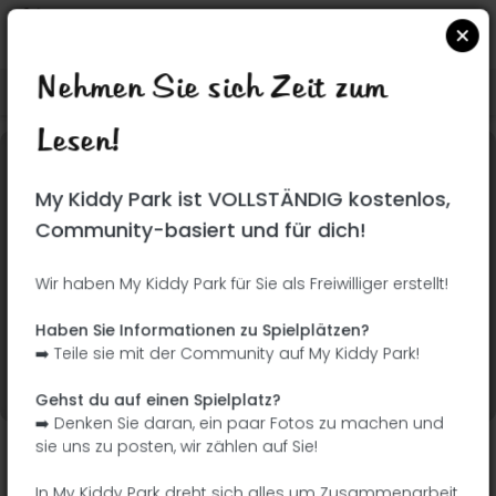
Nehmen Sie sich Zeit zum
Suchen Sie auf Google Maps
|
| |
Lesen!
Dieser Park wurde noch nicht besucht! Du bist
My Kiddy Park ist VOLLSTÄNDIG kostenlos,
dran !
Seien Sie der Abenteurer, der diesen Park
Community-basiert und für dich!
zuerst entdeckt!
Wir haben My Kiddy Park für Sie als Freiwilliger erstellt!
Ich füge den Namen
Ich füge Bilder hinzu
Haben Sie Informationen zu Spielplätzen?
hinzu
➡️ Teile sie mit der Community auf My Kiddy Park!
Ich füge eine
Ich füge die
Beschreibung hinzu
Ausrüstung hinzu
Gehst du auf einen Spielplatz?
➡️ Denken Sie daran, ein paar Fotos zu machen und
sie uns zu posten, wir zählen auf Sie!
Zona infantil
In My Kiddy Park dreht sich alles um Zusammenarbeit