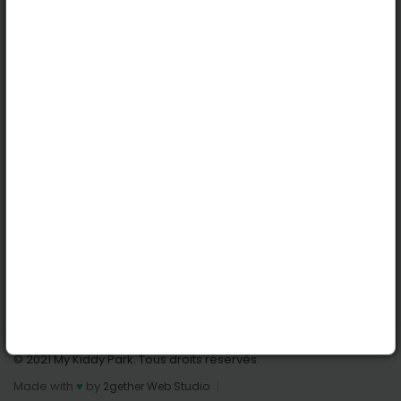
Köln
Innsbruck
Dortmund
Stuttgart
Nützliche Links
Anmelden | Anmeldung
Parks finden
Alle Parks
Park hinzufügen
Kontaktiere uns
© 2021 My Kiddy Park. Tous droits réservés.
Made with
♥
by
2gether Web Studio