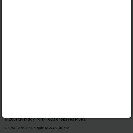
Köln
Innsbruck
Dortmund
Stuttgart
Nützliche Links
Anmelden | Anmeldung
Parks finden
Alle Parks
Park hinzufügen
Kontaktiere uns
© 2021 My Kiddy Park. Tous droits réservés.
Made with
♥
by
2gether Web Studio