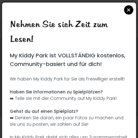
Nehmen Sie sich Zeit zum
Suchen Sie auf Google Maps
|
| |
Lesen!
Dieser Park wurde noch nicht besucht! Du bist
My Kiddy Park ist VOLLSTÄNDIG kostenlos,
dran !
Seien Sie der Abenteurer, der diesen Park
Community-basiert und für dich!
zuerst entdeckt!
Wir haben My Kiddy Park für Sie als Freiwilliger erstellt!
Ich füge den Namen
Ich füge Bilder hinzu
Haben Sie Informationen zu Spielplätzen?
hinzu
➡️ Teile sie mit der Community auf My Kiddy Park!
Ich füge eine
Ich füge die
Beschreibung hinzu
Ausrüstung hinzu
Gehst du auf einen Spielplatz?
➡️ Denken Sie daran, ein paar Fotos zu machen und
sie uns zu posten, wir zählen auf Sie!
Parque de la Hispanidad
In My Kiddy Park dreht sich alles um Zusammenarbeit