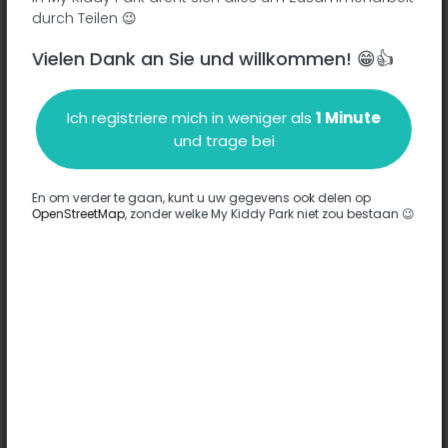
durch Teilen 😉
Vielen Dank an Sie und willkommen! 😁👍
Beschreibung
Ich registriere mich in weniger als
1 Minute
Es wurden keine Informationen zu diesem Park eingegeben.
und trage bei
Komplett
En om verder te gaan, kunt u uw gegevens ook delen op
OpenStreetMap
, zonder welke My Kiddy Park niet zou bestaan 😉
Optionen
Für diesen Park wurde keine Option eingegeben.
Komplett
Bemerkungen
(0)