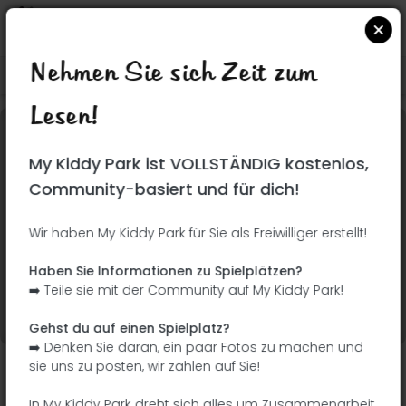
Nehmen Sie sich Zeit zum
Suchen Sie auf Google Maps
|
| |
Lesen!
Dieser Park wurde noch nicht besucht! Du bist
My Kiddy Park ist VOLLSTÄNDIG kostenlos,
dran !
Seien Sie der Abenteurer, der diesen Park
Community-basiert und für dich!
zuerst entdeckt!
Wir haben My Kiddy Park für Sie als Freiwilliger erstellt!
Ich füge den Namen
Ich füge Bilder hinzu
Haben Sie Informationen zu Spielplätzen?
hinzu
➡️ Teile sie mit der Community auf My Kiddy Park!
Ich füge eine
Ich füge die
Beschreibung hinzu
Ausrüstung hinzu
Gehst du auf einen Spielplatz?
➡️ Denken Sie daran, ein paar Fotos zu machen und
sie uns zu posten, wir zählen auf Sie!
Parque Lineal Manzanares
In My Kiddy Park dreht sich alles um Zusammenarbeit