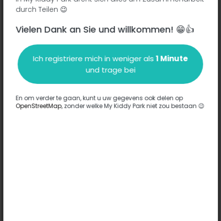
durch Teilen 😉
Vielen Dank an Sie und willkommen! 😁👍
Beschreibung
Ich registriere mich in weniger als
1 Minute
Es wurden keine Informationen zu diesem Park eingegeben.
und trage bei
Komplett
En om verder te gaan, kunt u uw gegevens ook delen op
Optionen
OpenStreetMap
, zonder welke My Kiddy Park niet zou bestaan 😉
Komplett
Spiele
-
Komfort
Fechten
Böden
-