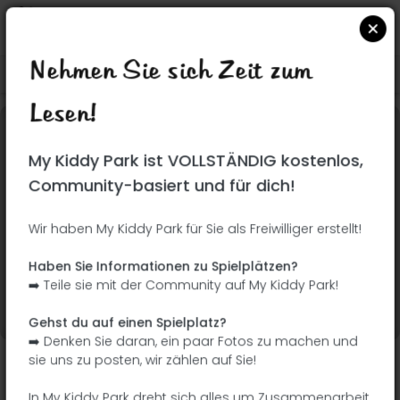
Nehmen Sie sich Zeit zum
Suchen Sie auf Google Maps
|
| |
Lesen!
Dieser Park wurde noch nicht besucht! Du bist
My Kiddy Park ist VOLLSTÄNDIG kostenlos,
dran !
Seien Sie der Abenteurer, der diesen Park
Community-basiert und für dich!
zuerst entdeckt!
Wir haben My Kiddy Park für Sie als Freiwilliger erstellt!
Ich füge den Namen
Ich füge Bilder hinzu
Haben Sie Informationen zu Spielplätzen?
hinzu
➡️ Teile sie mit der Community auf My Kiddy Park!
Ich füge eine
Ich füge die
Beschreibung hinzu
Ausrüstung hinzu
Gehst du auf einen Spielplatz?
➡️ Denken Sie daran, ein paar Fotos zu machen und
sie uns zu posten, wir zählen auf Sie!
Parque de Aluche
In My Kiddy Park dreht sich alles um Zusammenarbeit