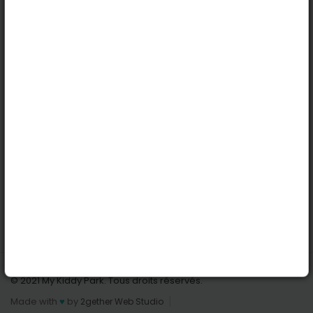
Köln
Innsbruck
Dortmund
Stuttgart
Nützliche Links
Anmelden | Anmeldung
Parks finden
Alle Parks
Park hinzufügen
Kontaktiere uns
© 2021 My Kiddy Park. Tous droits réservés.
Made with
♥
by
2gether Web Studio