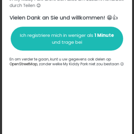
durch Teilen 😉
Vielen Dank an Sie und willkommen! 😁👍
Beschreibung
Ich registriere mich in weniger als
1 Minute
Es wurden keine Informationen zu diesem Park eingegeben.
und trage bei
Komplett
En om verder te gaan, kunt u uw gegevens ook delen op
OpenStreetMap
, zonder welke My Kiddy Park niet zou bestaan 😉
Optionen
Für diesen Park wurde keine Option eingegeben.
Komplett
Bemerkungen
(0)