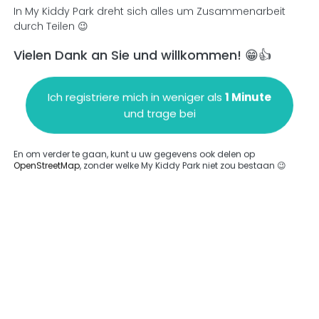
In My Kiddy Park dreht sich alles um Zusammenarbeit
durch Teilen 😉
Vielen Dank an Sie und willkommen! 😁👍
en
Einen Kommentar hinzufügen
Ich registriere mich in weniger als
1 Minute
und trage bei
En om verder te gaan, kunt u uw gegevens ook delen op
OpenStreetMap
, zonder welke My Kiddy Park niet zou bestaan 😉
ngegeben.
Komplett
rde keine Option eingegeben.
Komplett