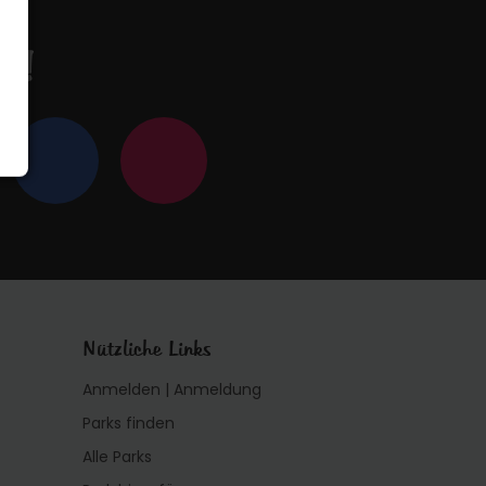
en!
Nützliche Links
Anmelden | Anmeldung
Parks finden
Alle Parks