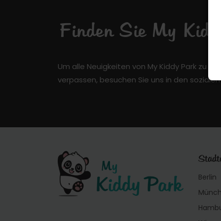
Finden Sie My Kiddy
Um alle Neuigkeiten von My Kiddy Park zu er
verpassen, besuchen Sie uns in den soziale
Städt
Berlin
Münc
Hamb