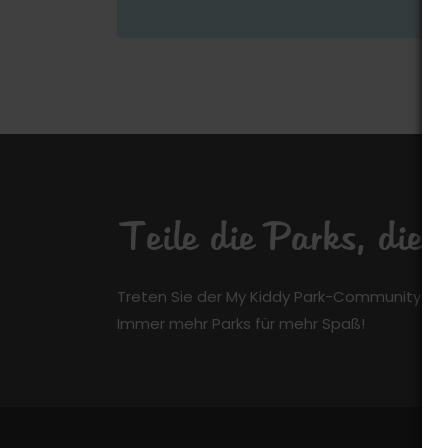
Teile die Parks, die
Treten Sie der My Kiddy Park-Community kos
Immer mehr Parks für mehr Spaß!