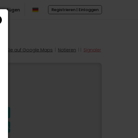
inzufügen
Registrieren | Einloggen
en Sie auf Google Maps
|
Notieren
| |
Signaler
hinzu