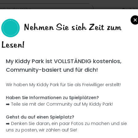
Park h
Nehmen Sie sich Zeit zum
Lesen!
Such
My Kiddy Park ist VOLLSTÄNDIG kostenlos,
Community-basiert und für dich!
Wir haben My Kiddy Park für Sie als Freiwilliger erstellt!
Ce parc n'a pas encore été visité ! À toi de jouer !
Soit l'aventurier qui découvre ce parc en premier !
Haben Sie Informationen zu Spielplätzen?
➡️ Teile sie mit der Community auf My Kiddy Park!
Ich füge den Namen hinzu
Ich füge Bilder hinzu
Gehst du auf einen Spielplatz?
➡️ Denken Sie daran, ein paar Fotos zu machen und sie
Ich füge eine Beschreibung hinzu
Ich füge die Ausrüstung 
uns zu posten, wir zählen auf Sie!