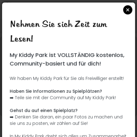
Nehmen Sie sich Zeit zum
Suchen Sie auf Google Maps
|
| |
Lesen!
Dieser Park wurde noch nicht besucht! Du bist
My Kiddy Park ist VOLLSTÄNDIG kostenlos,
dran !
Seien Sie der Abenteurer, der diesen Park
Community-basiert und für dich!
zuerst entdeckt!
Wir haben My Kiddy Park für Sie als Freiwilliger erstellt!
Ich füge den Namen
Ich füge Bilder hinzu
Haben Sie Informationen zu Spielplätzen?
hinzu
➡️ Teile sie mit der Community auf My Kiddy Park!
Ich füge eine
Ich füge die
Beschreibung hinzu
Ausrüstung hinzu
Gehst du auf einen Spielplatz?
➡️ Denken Sie daran, ein paar Fotos zu machen und
sie uns zu posten, wir zählen auf Sie!
Parque de Pan Bendito
In My Kiddy Park dreht sich alles um Zusammenarbeit