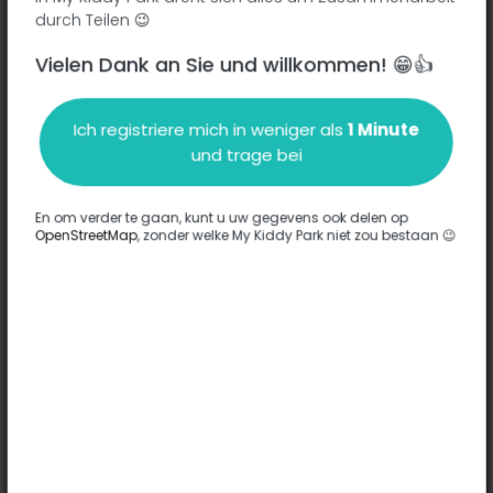
Calle del Peso Hispano -
durch Teilen 😉
Vielen Dank an Sie und willkommen! 😁👍
Beschreibung
Ich registriere mich in weniger als
1 Minute
Es wurden keine Informationen zu diesem Park eingegeben.
und trage bei
Komplett
En om verder te gaan, kunt u uw gegevens ook delen op
OpenStreetMap
, zonder welke My Kiddy Park niet zou bestaan 😉
Optionen
Für diesen Park wurde keine Option eingegeben.
Komplett
Bemerkungen
(0)