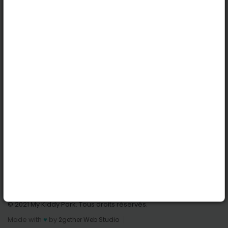
Köln
Innsbruck
Dortmund
Stuttgart
Nützliche Links
Anmelden | Anmeldung
Parks finden
Alle Parks
Park hinzufügen
Kontaktiere uns
© 2021 My Kiddy Park. Tous droits réservés.
Made with
♥
by
2gether Web Studio