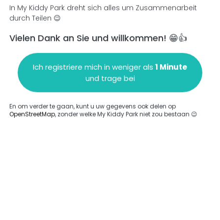
In My Kiddy Park dreht sich alles um Zusammenarbeit
durch Teilen 😉
Vielen Dank an Sie und willkommen! 😁👍
en
Einen Kommentar hinzufügen
Ich registriere mich in weniger als
1 Minute
und trage bei
En om verder te gaan, kunt u uw gegevens ook delen op
OpenStreetMap
, zonder welke My Kiddy Park niet zou bestaan 😉
ngegeben.
Komplett
rde keine Option eingegeben.
Komplett