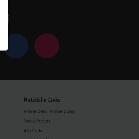
en!
Nützliche Links
Anmelden | Anmeldung
Parks finden
Alle Parks