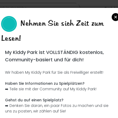
Park h
Nehmen Sie sich Zeit zum
"Habichuela"
Lesen!
Such
My Kiddy Park ist VOLLSTÄNDIG kostenlos,
Community-basiert und für dich!
Wir haben My Kiddy Park für Sie als Freiwilliger erstellt!
Ce parc n'a pas encore été visité ! À toi de jouer !
Soit l'aventurier qui découvre ce parc en premier !
Haben Sie Informationen zu Spielplätzen?
➡️ Teile sie mit der Community auf My Kiddy Park!
Ich füge den Namen hinzu
Ich füge Bilder hinzu
Gehst du auf einen Spielplatz?
➡️ Denken Sie daran, ein paar Fotos zu machen und sie
Ich füge eine Beschreibung hinzu
Ich füge die Ausrüstung 
uns zu posten, wir zählen auf Sie!