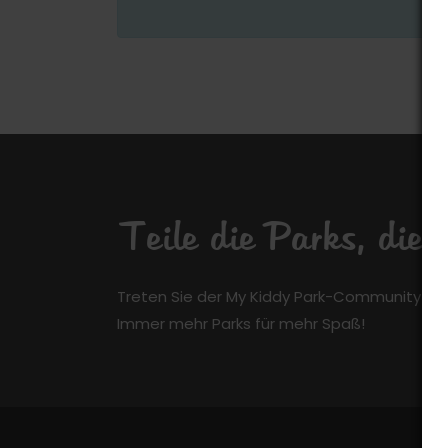
Teile die Parks, die
Treten Sie der My Kiddy Park-Community kos
Immer mehr Parks für mehr Spaß!