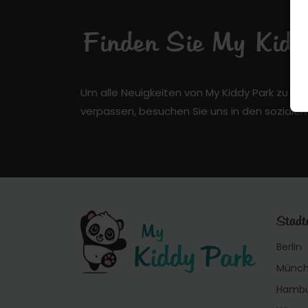
Finden Sie My Kiddy
Um alle Neuigkeiten von My Kiddy Park zu er
verpassen, besuchen Sie uns in den soziale
Städt
Berlin
Münc
Hamb