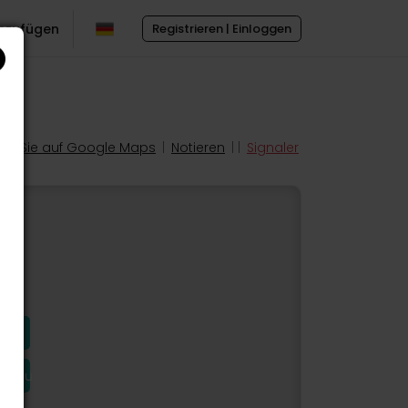
inzufügen
Registrieren | Einloggen
en Sie auf Google Maps
|
Notieren
| |
Signaler
hinzu