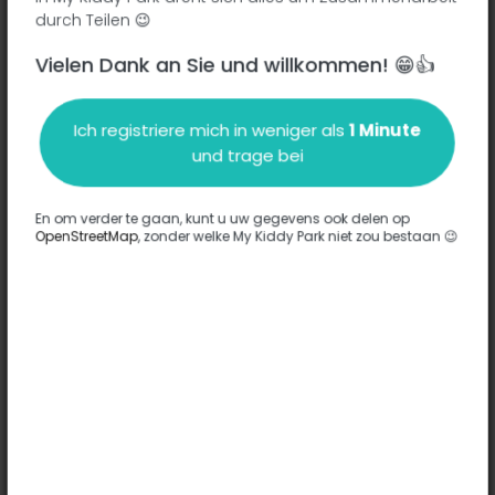
durch Teilen 😉
Vielen Dank an Sie und willkommen! 😁👍
Beschreibung
Ich registriere mich in weniger als
1 Minute
Es wurden keine Informationen zu diesem Park eingegeben.
und trage bei
Komplett
En om verder te gaan, kunt u uw gegevens ook delen op
OpenStreetMap
, zonder welke My Kiddy Park niet zou bestaan 😉
Optionen
Für diesen Park wurde keine Option eingegeben.
Komplett
Bemerkungen
(0)