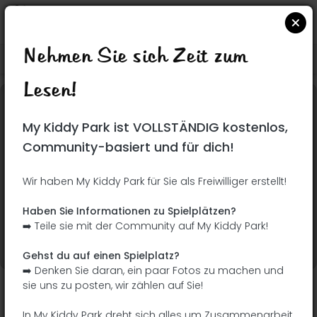
Nehmen Sie sich Zeit zum
Suchen Sie auf Google Maps
|
| |
Lesen!
Dieser Park wurde noch nicht besucht! Du bist
My Kiddy Park ist VOLLSTÄNDIG kostenlos,
dran !
Seien Sie der Abenteurer, der diesen Park
Community-basiert und für dich!
zuerst entdeckt!
Wir haben My Kiddy Park für Sie als Freiwilliger erstellt!
Ich füge den Namen
Ich füge Bilder hinzu
Haben Sie Informationen zu Spielplätzen?
hinzu
➡️ Teile sie mit der Community auf My Kiddy Park!
Ich füge eine
Ich füge die
Beschreibung hinzu
Ausrüstung hinzu
Gehst du auf einen Spielplatz?
➡️ Denken Sie daran, ein paar Fotos zu machen und
sie uns zu posten, wir zählen auf Sie!
Madrid Río
In My Kiddy Park dreht sich alles um Zusammenarbeit