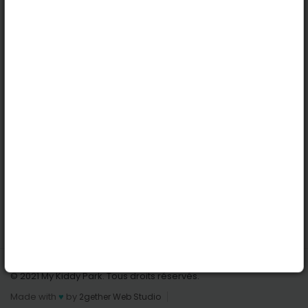
Köln
Innsbruck
Dortmund
Stuttgart
Nützliche Links
Anmelden | Anmeldung
Parks finden
Alle Parks
Park hinzufügen
Kontaktiere uns
© 2021 My Kiddy Park. Tous droits réservés.
Made with
♥
by
2gether Web Studio