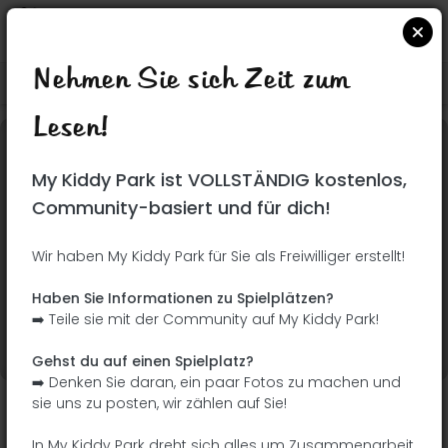
Nehmen Sie sich Zeit zum
Suchen Sie auf Google Maps
|
| |
Lesen!
Dieser Park wurde noch nicht besucht! Du bist
My Kiddy Park ist VOLLSTÄNDIG kostenlos,
dran !
Seien Sie der Abenteurer, der diesen Park
Community-basiert und für dich!
zuerst entdeckt!
Wir haben My Kiddy Park für Sie als Freiwilliger erstellt!
Ich füge den Namen
Ich füge Bilder hinzu
Haben Sie Informationen zu Spielplätzen?
hinzu
➡️ Teile sie mit der Community auf My Kiddy Park!
Ich füge eine
Ich füge die
Beschreibung hinzu
Ausrüstung hinzu
Gehst du auf einen Spielplatz?
➡️ Denken Sie daran, ein paar Fotos zu machen und
sie uns zu posten, wir zählen auf Sie!
Jardín de las Brigadas Internacionales
In My Kiddy Park dreht sich alles um Zusammenarbeit