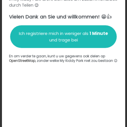
durch Teilen 😉
Vielen Dank an Sie und willkommen! 😁👍
Beschreibung
Ich registriere mich in weniger als
1 Minute
Es wurden keine Informationen zu diesem Park eingegeben.
und trage bei
Komplett
En om verder te gaan, kunt u uw gegevens ook delen op
OpenStreetMap
, zonder welke My Kiddy Park niet zou bestaan 😉
Optionen
Für diesen Park wurde keine Option eingegeben.
Komplett
Bemerkungen
(0)