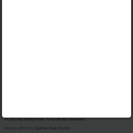
Köln
Innsbruck
Dortmund
Stuttgart
Nützliche Links
Anmelden | Anmeldung
Parks finden
Alle Parks
Park hinzufügen
Kontaktiere uns
© 2021 My Kiddy Park. Tous droits réservés.
Made with
♥
by
2gether Web Studio