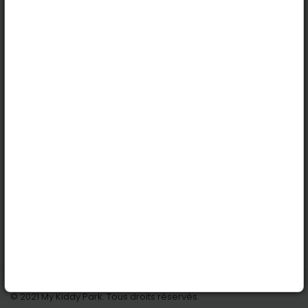
Basel
Köln
Innsbruck
Dortmund
Stuttgart
Nützliche Links
Anmelden | Anmeldung
Parks finden
Alle Parks
Park hinzufügen
Kontaktiere uns
© 2021 My Kiddy Park. Tous droits réservés.