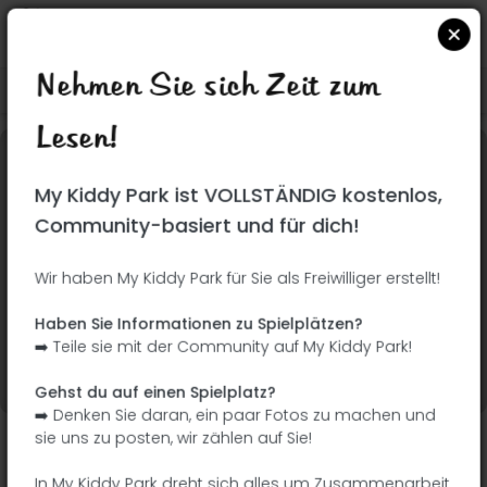
Nehmen Sie sich Zeit zum
Suchen Sie auf Google Maps
|
| |
Lesen!
Dieser Park wurde noch nicht besucht! Du bist
My Kiddy Park ist VOLLSTÄNDIG kostenlos,
dran !
Seien Sie der Abenteurer, der diesen Park
Community-basiert und für dich!
zuerst entdeckt!
Wir haben My Kiddy Park für Sie als Freiwilliger erstellt!
Ich füge den Namen
Ich füge Bilder hinzu
Haben Sie Informationen zu Spielplätzen?
hinzu
➡️ Teile sie mit der Community auf My Kiddy Park!
Ich füge eine
Ich füge die
Beschreibung hinzu
Ausrüstung hinzu
Gehst du auf einen Spielplatz?
➡️ Denken Sie daran, ein paar Fotos zu machen und
sie uns zu posten, wir zählen auf Sie!
Parque del Arquitecto Antonio Palacios
In My Kiddy Park dreht sich alles um Zusammenarbeit