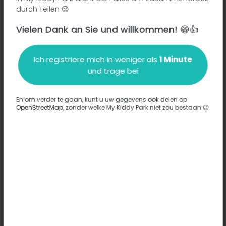
durch Teilen 😉
Vielen Dank an Sie und willkommen! 😁👍
Beschreibung
Ich registriere mich in weniger als
1 Minute
und trage bei
Es wurden keine Informationen zu diesem Park eingegeben.
Komplett
En om verder te gaan, kunt u uw gegevens ook delen op
OpenStreetMap
, zonder welke My Kiddy Park niet zou bestaan 😉
Optionen
Für diesen Park wurde keine Option eingegeben.
Komplett