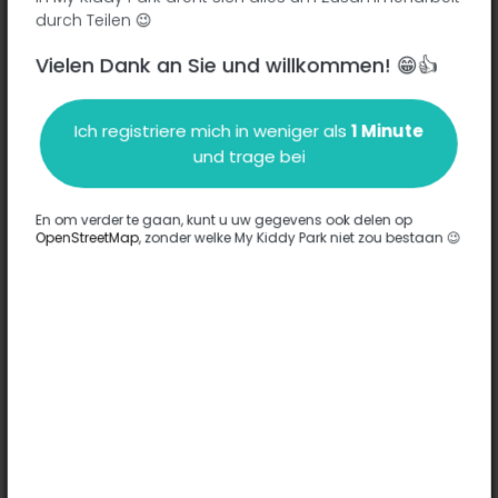
Rue de la Poste - 01800
-
Saint-Jean-de-Niost
durch Teilen 😉
Vielen Dank an Sie und willkommen! 😁👍
Beschreibung
Ich registriere mich in weniger als
1 Minute
Es wurden keine Informationen zu diesem Park eingegeben.
und trage bei
Komplett
En om verder te gaan, kunt u uw gegevens ook delen op
OpenStreetMap
, zonder welke My Kiddy Park niet zou bestaan 😉
Optionen
Für diesen Park wurde keine Option eingegeben.
Komplett
Bemerkungen
(0)