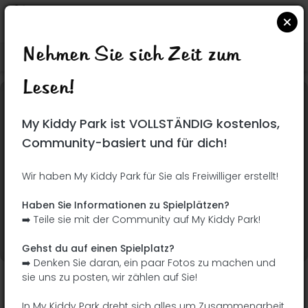
Nehmen Sie sich Zeit zum
Suchen Sie auf Google Maps
|
| |
Lesen!
Dieser Park wurde noch nicht besucht! Du bist
My Kiddy Park ist VOLLSTÄNDIG kostenlos,
dran !
Seien Sie der Abenteurer, der diesen Park
Community-basiert und für dich!
zuerst entdeckt!
Wir haben My Kiddy Park für Sie als Freiwilliger erstellt!
Ich füge den Namen
Ich füge Bilder hinzu
Haben Sie Informationen zu Spielplätzen?
hinzu
➡️ Teile sie mit der Community auf My Kiddy Park!
Ich füge eine
Ich füge die
Beschreibung hinzu
Ausrüstung hinzu
Gehst du auf einen Spielplatz?
➡️ Denken Sie daran, ein paar Fotos zu machen und
sie uns zu posten, wir zählen auf Sie!
Rue de la Poste
In My Kiddy Park dreht sich alles um Zusammenarbeit