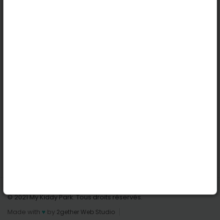
Köln
Innsbruck
Dortmund
Stuttgart
Nützliche Links
Anmelden | Anmeldung
Parks finden
Alle Parks
Park hinzufügen
Kontaktiere uns
© 2021 My Kiddy Park. Tous droits réservés.
Made with
♥
by
2gether Web Studio