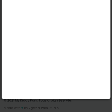
Köln
Innsbruck
Dortmund
Stuttgart
Nützliche Links
Anmelden | Anmeldung
Parks finden
Alle Parks
Park hinzufügen
Kontaktiere uns
© 2021 My Kiddy Park. Tous droits réservés.
Made with
♥
by
2gether Web Studio