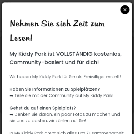
Nehmen Sie sich Zeit zum
Suchen Sie auf Google Maps
|
| |
Lesen!
Dieser Park wurde noch nicht besucht! Du bist
My Kiddy Park ist VOLLSTÄNDIG kostenlos,
dran !
Seien Sie der Abenteurer, der diesen Park
Community-basiert und für dich!
zuerst entdeckt!
Wir haben My Kiddy Park für Sie als Freiwilliger erstellt!
Ich füge den Namen
Ich füge Bilder hinzu
Haben Sie Informationen zu Spielplätzen?
hinzu
➡️ Teile sie mit der Community auf My Kiddy Park!
Ich füge eine
Ich füge die
Beschreibung hinzu
Ausrüstung hinzu
Gehst du auf einen Spielplatz?
➡️ Denken Sie daran, ein paar Fotos zu machen und
sie uns zu posten, wir zählen auf Sie!
Place Anne de Bretagne
In My Kiddy Park dreht sich alles um Zusammenarbeit