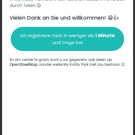
Place Anne de Bretagne - 37000
-
Tours
durch Teilen 😉
Vielen Dank an Sie und willkommen! 😁👍
Beschreibung
Ich registriere mich in weniger als
1 Minute
Es wurden keine Informationen zu diesem Park eingegeben.
und trage bei
Komplett
En om verder te gaan, kunt u uw gegevens ook delen op
OpenStreetMap
, zonder welke My Kiddy Park niet zou bestaan 😉
Optionen
Für diesen Park wurde keine Option eingegeben.
Komplett
Bemerkungen
(0)