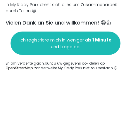
In My Kiddy Park dreht sich alles um Zusammenarbeit
durch Teilen 😉
Vielen Dank an Sie und willkommen! 😁👍
en
Einen Kommentar hinzufügen
Ich registriere mich in weniger als
1 Minute
und trage bei
En om verder te gaan, kunt u uw gegevens ook delen op
OpenStreetMap
, zonder welke My Kiddy Park niet zou bestaan 😉
ngegeben.
Komplett
rde keine Option eingegeben.
Komplett