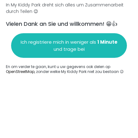
In My Kiddy Park dreht sich alles um Zusammenarbeit
durch Teilen 😉
Vielen Dank an Sie und willkommen! 😁👍
en
Einen Kommentar hinzufügen
Ich registriere mich in weniger als
1 Minute
und trage bei
En om verder te gaan, kunt u uw gegevens ook delen op
OpenStreetMap
, zonder welke My Kiddy Park niet zou bestaan 😉
ngegeben.
Komplett
rde keine Option eingegeben.
Komplett