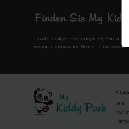
Finden Sie My Kiddy
Um alle Neuigkeiten von My Kiddy Park zu er
verpassen, besuchen Sie uns in den soziale
Städt
Berlin
Münc
Hamb