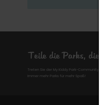
Teile die Parks, die
Treten Sie der My Kiddy Park-Community kos
Immer mehr Parks für mehr Spaß!