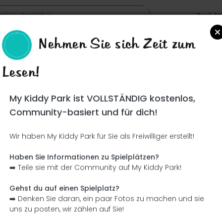
Park h
Nehmen Sie sich Zeit zum
Lesen!
Such
My Kiddy Park ist VOLLSTÄNDIG kostenlos,
Community-basiert und für dich!
Wir haben My Kiddy Park für Sie als Freiwilliger erstellt!
Ce parc n'a pas encore été visité ! À toi de jouer !
Soit l'aventurier qui découvre ce parc en premier !
Haben Sie Informationen zu Spielplätzen?
➡️ Teile sie mit der Community auf My Kiddy Park!
Ich füge den Namen hinzu
Ich füge Bilder hinzu
Gehst du auf einen Spielplatz?
➡️ Denken Sie daran, ein paar Fotos zu machen und sie
Ich füge eine Beschreibung hinzu
Ich füge die Ausrüstung 
uns zu posten, wir zählen auf Sie!