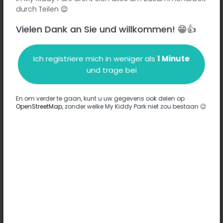
durch Teilen 😉
Vielen Dank an Sie und willkommen! 😁👍
Beschreibung
Ich registriere mich in weniger als
1 Minute
Es wurden keine Informationen zu diesem Park eingegeben.
und trage bei
Komplett
En om verder te gaan, kunt u uw gegevens ook delen op
OpenStreetMap
, zonder welke My Kiddy Park niet zou bestaan 😉
Optionen
Für diesen Park wurde keine Option eingegeben.
Komplett
Bemerkungen
(0)