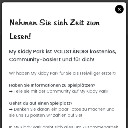
Nehmen Sie sich Zeit zum
Suchen Sie auf Google Maps
|
| |
Lesen!
Dieser Park wurde noch nicht besucht! Du bist
My Kiddy Park ist VOLLSTÄNDIG kostenlos,
dran !
Seien Sie der Abenteurer, der diesen Park
Community-basiert und für dich!
zuerst entdeckt!
Wir haben My Kiddy Park für Sie als Freiwilliger erstellt!
Ich füge den Namen
Ich füge Bilder hinzu
Haben Sie Informationen zu Spielplätzen?
hinzu
➡️ Teile sie mit der Community auf My Kiddy Park!
Ich füge eine
Ich füge die
Beschreibung hinzu
Ausrüstung hinzu
Gehst du auf einen Spielplatz?
➡️ Denken Sie daran, ein paar Fotos zu machen und
sie uns zu posten, wir zählen auf Sie!
Park de l'etang de Chatélaudren
In My Kiddy Park dreht sich alles um Zusammenarbeit