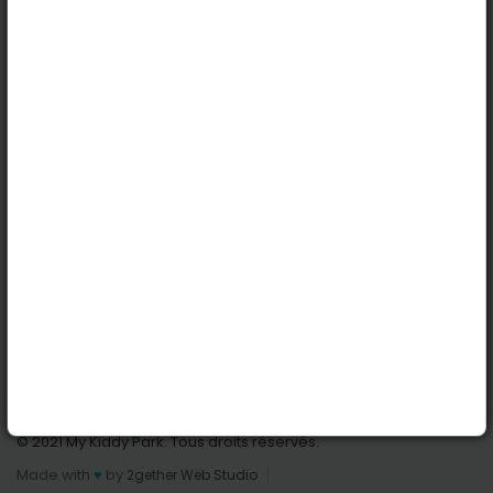
Köln
Innsbruck
Dortmund
Stuttgart
Nützliche Links
Anmelden | Anmeldung
Parks finden
Alle Parks
Park hinzufügen
Kontaktiere uns
© 2021 My Kiddy Park. Tous droits réservés.
Made with
♥
by
2gether Web Studio