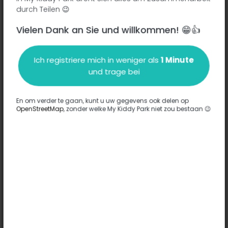
R Jacques Brel - 73000
-
Chambéry
durch Teilen 😉
Vielen Dank an Sie und willkommen! 😁👍
Beschreibung
Ich registriere mich in weniger als
1 Minute
Es wurden keine Informationen zu diesem Park eingegeben.
und trage bei
Komplett
En om verder te gaan, kunt u uw gegevens ook delen op
OpenStreetMap
, zonder welke My Kiddy Park niet zou bestaan 😉
Optionen
Für diesen Park wurde keine Option eingegeben.
Komplett
Bemerkungen
(0)