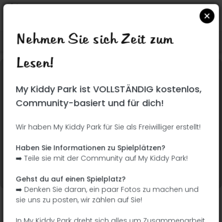
Nehmen Sie sich Zeit zum
Suchen Sie auf Google Maps
|
| |
Lesen!
Dieser Park wurde noch nicht besucht! Du bist
My Kiddy Park ist VOLLSTÄNDIG kostenlos,
dran !
Seien Sie der Abenteurer, der diesen Park
Community-basiert und für dich!
zuerst entdeckt!
Wir haben My Kiddy Park für Sie als Freiwilliger erstellt!
Ich füge den Namen
Ich füge Bilder hinzu
Haben Sie Informationen zu Spielplätzen?
hinzu
➡️ Teile sie mit der Community auf My Kiddy Park!
Ich füge eine
Ich füge die
Beschreibung hinzu
Ausrüstung hinzu
Gehst du auf einen Spielplatz?
➡️ Denken Sie daran, ein paar Fotos zu machen und
sie uns zu posten, wir zählen auf Sie!
R Jacques Brel
In My Kiddy Park dreht sich alles um Zusammenarbeit