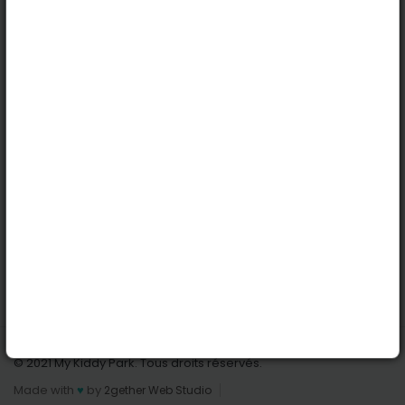
Köln
Innsbruck
Dortmund
Stuttgart
Nützliche Links
Anmelden | Anmeldung
Parks finden
Alle Parks
Park hinzufügen
Kontaktiere uns
© 2021 My Kiddy Park. Tous droits réservés.
Made with
♥
by
2gether Web Studio