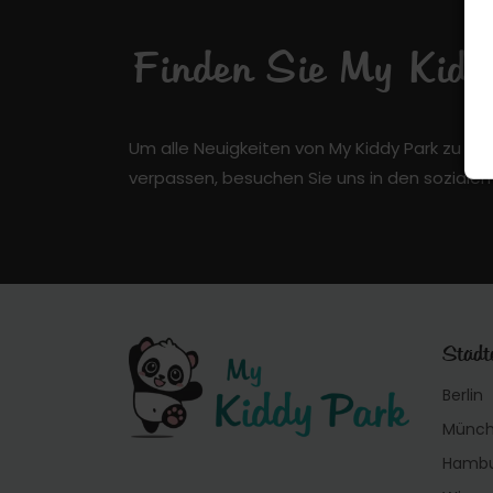
Finden Sie My Kiddy
Um alle Neuigkeiten von My Kiddy Park zu er
verpassen, besuchen Sie uns in den soziale
Städt
Berlin
Münc
Hamb