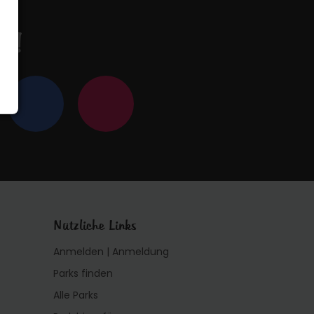
en!
Nützliche Links
Anmelden | Anmeldung
Parks finden
Alle Parks