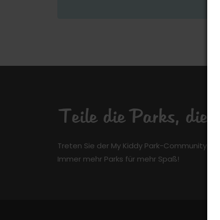
Teile die Parks, die
Treten Sie der My Kiddy Park-Community kos
Immer mehr Parks für mehr Spaß!