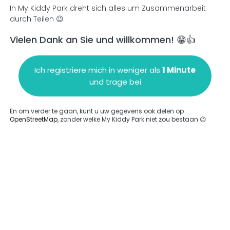
In My Kiddy Park dreht sich alles um Zusammenarbeit
durch Teilen 😉
Vielen Dank an Sie und willkommen! 😁👍
en
Einen Kommentar hinzufügen
Ich registriere mich in weniger als
1 Minute
und trage bei
En om verder te gaan, kunt u uw gegevens ook delen op
OpenStreetMap
, zonder welke My Kiddy Park niet zou bestaan 😉
ngegeben.
Komplett
rde keine Option eingegeben.
Komplett