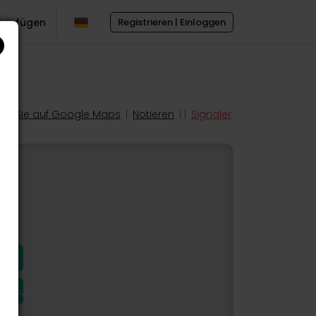
inzufügen
Registrieren | Einloggen
en Sie auf Google Maps
|
Notieren
| |
Signaler
hinzu