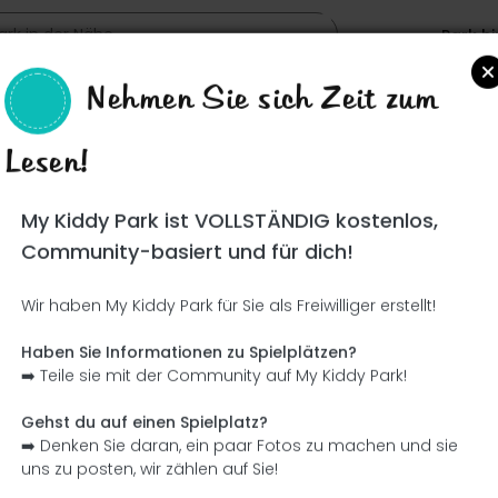
Park h
Nehmen Sie sich Zeit zum
Lesen!
Such
My Kiddy Park ist VOLLSTÄNDIG kostenlos,
Community-basiert und für dich!
Wir haben My Kiddy Park für Sie als Freiwilliger erstellt!
Ce parc n'a pas encore été visité ! À toi de jouer !
Soit l'aventurier qui découvre ce parc en premier !
Haben Sie Informationen zu Spielplätzen?
➡️ Teile sie mit der Community auf My Kiddy Park!
Ich füge den Namen hinzu
Ich füge Bilder hinzu
Gehst du auf einen Spielplatz?
➡️ Denken Sie daran, ein paar Fotos zu machen und sie
Ich füge eine Beschreibung hinzu
Ich füge die Ausrüstung 
uns zu posten, wir zählen auf Sie!