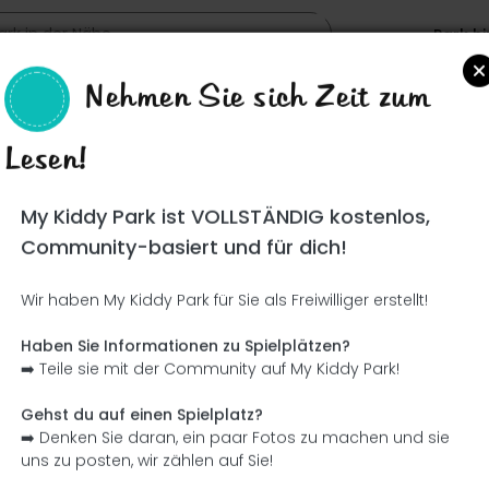
Park h
Nehmen Sie sich Zeit zum
Lesen!
de-Maruéjols-et-Avéjan
Such
My Kiddy Park ist VOLLSTÄNDIG kostenlos,
Community-basiert und für dich!
Wir haben My Kiddy Park für Sie als Freiwilliger erstellt!
Ce parc n'a pas encore été visité ! À toi de jouer !
Soit l'aventurier qui découvre ce parc en premier !
Haben Sie Informationen zu Spielplätzen?
➡️ Teile sie mit der Community auf My Kiddy Park!
Ich füge den Namen hinzu
Ich füge Bilder hinzu
Gehst du auf einen Spielplatz?
➡️ Denken Sie daran, ein paar Fotos zu machen und sie
Ich füge eine Beschreibung hinzu
Ich füge die Ausrüstung 
uns zu posten, wir zählen auf Sie!