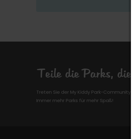
Teile die Parks, die
Treten Sie der My Kiddy Park-Community kos
Immer mehr Parks für mehr Spaß!