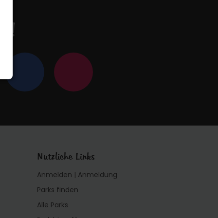
en!
Nützliche Links
Anmelden | Anmeldung
Parks finden
Alle Parks