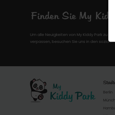
Finden Sie My Kiddy
Um alle Neuigkeiten von My Kiddy Park zu er
verpassen, besuchen Sie uns in den soziale
Städt
Berlin
Münc
Hamb