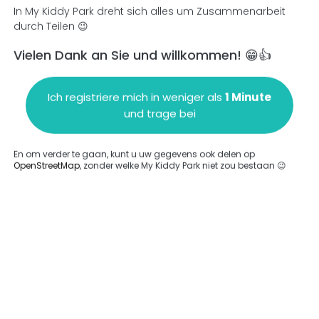
In My Kiddy Park dreht sich alles um Zusammenarbeit
durch Teilen 😉
Vielen Dank an Sie und willkommen! 😁👍
en
Einen Kommentar hinzufügen
Ich registriere mich in weniger als
1 Minute
und trage bei
En om verder te gaan, kunt u uw gegevens ook delen op
OpenStreetMap
, zonder welke My Kiddy Park niet zou bestaan 😉
ngegeben.
Komplett
rde keine Option eingegeben.
Komplett