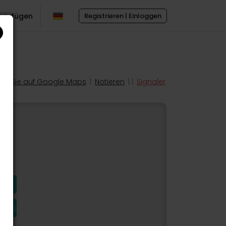
inzufügen
Registrieren | Einloggen
en Sie auf Google Maps
|
Notieren
| |
Signaler
hinzu