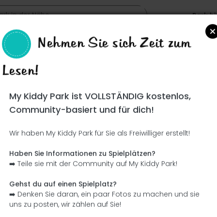
Park h
Nehmen Sie sich Zeit zum
Lesen!
Such
My Kiddy Park ist VOLLSTÄNDIG kostenlos,
Community-basiert und für dich!
Wir haben My Kiddy Park für Sie als Freiwilliger erstellt!
Ce parc n'a pas encore été visité ! À toi de jouer !
Soit l'aventurier qui découvre ce parc en premier !
Haben Sie Informationen zu Spielplätzen?
➡️ Teile sie mit der Community auf My Kiddy Park!
Ich füge den Namen hinzu
Ich füge Bilder hinzu
Gehst du auf einen Spielplatz?
➡️ Denken Sie daran, ein paar Fotos zu machen und sie
Ich füge eine Beschreibung hinzu
Ich füge die Ausrüstung 
uns zu posten, wir zählen auf Sie!