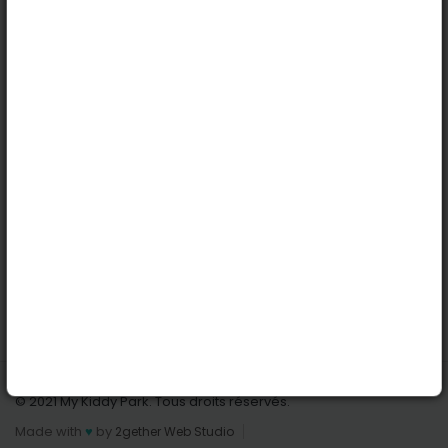
Köln
Innsbruck
Dortmund
Stuttgart
Nützliche Links
Anmelden | Anmeldung
Parks finden
Alle Parks
Park hinzufügen
Kontaktiere uns
© 2021 My Kiddy Park. Tous droits réservés.
Made with
♥
by
2gether Web Studio