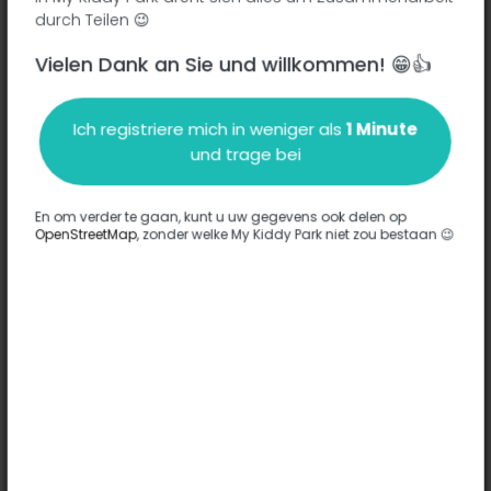
Lieu Dit au Bourg - 33540
-
Saint-Martin-du-Puy
durch Teilen 😉
Vielen Dank an Sie und willkommen! 😁👍
Beschreibung
Ich registriere mich in weniger als
1 Minute
Es wurden keine Informationen zu diesem Park eingegeben.
und trage bei
Komplett
En om verder te gaan, kunt u uw gegevens ook delen op
OpenStreetMap
, zonder welke My Kiddy Park niet zou bestaan 😉
Optionen
Für diesen Park wurde keine Option eingegeben.
Komplett
Bemerkungen
(0)