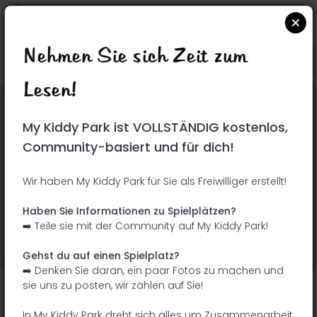
Nehmen Sie sich Zeit zum
Suchen Sie auf Google Maps
|
| |
Lesen!
Dieser Park wurde noch nicht besucht! Du bist
My Kiddy Park ist VOLLSTÄNDIG kostenlos,
dran !
Seien Sie der Abenteurer, der diesen Park
Community-basiert und für dich!
zuerst entdeckt!
Wir haben My Kiddy Park für Sie als Freiwilliger erstellt!
Ich füge den Namen
Ich füge Bilder hinzu
Haben Sie Informationen zu Spielplätzen?
hinzu
➡️ Teile sie mit der Community auf My Kiddy Park!
Ich füge eine
Ich füge die
Beschreibung hinzu
Ausrüstung hinzu
Gehst du auf einen Spielplatz?
➡️ Denken Sie daran, ein paar Fotos zu machen und
sie uns zu posten, wir zählen auf Sie!
Lieu Dit au Bourg
In My Kiddy Park dreht sich alles um Zusammenarbeit