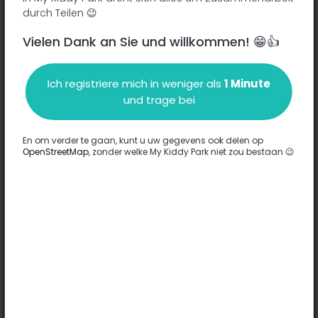
durch Teilen 😉
Vielen Dank an Sie und willkommen! 😁👍
Beschreibung
Ich registriere mich in weniger als
1 Minute
Es wurden keine Informationen zu diesem Park eingegeben.
und trage bei
Komplett
En om verder te gaan, kunt u uw gegevens ook delen op
OpenStreetMap
, zonder welke My Kiddy Park niet zou bestaan 😉
Optionen
Für diesen Park wurde keine Option eingegeben.
Komplett
Bemerkungen
(0)