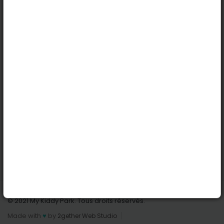
Köln
Innsbruck
Dortmund
Stuttgart
Nützliche Links
Anmelden | Anmeldung
Parks finden
Alle Parks
Park hinzufügen
Kontaktiere uns
© 2021 My Kiddy Park. Tous droits réservés.
Made with
♥
by
2gether Web Studio