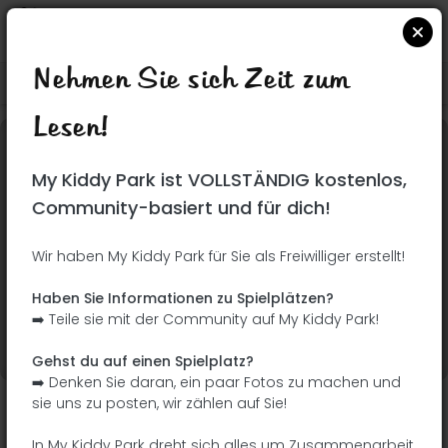
Nehmen Sie sich Zeit zum
Suchen Sie auf Google Maps
|
| |
Lesen!
Dieser Park wurde noch nicht besucht! Du bist
My Kiddy Park ist VOLLSTÄNDIG kostenlos,
dran !
Seien Sie der Abenteurer, der diesen Park
Community-basiert und für dich!
zuerst entdeckt!
Wir haben My Kiddy Park für Sie als Freiwilliger erstellt!
Ich füge den Namen
Ich füge Bilder hinzu
Haben Sie Informationen zu Spielplätzen?
hinzu
➡️ Teile sie mit der Community auf My Kiddy Park!
Ich füge eine
Ich füge die
Beschreibung hinzu
Ausrüstung hinzu
Gehst du auf einen Spielplatz?
➡️ Denken Sie daran, ein paar Fotos zu machen und
sie uns zu posten, wir zählen auf Sie!
Parc Jean-Claude Paturel
In My Kiddy Park dreht sich alles um Zusammenarbeit