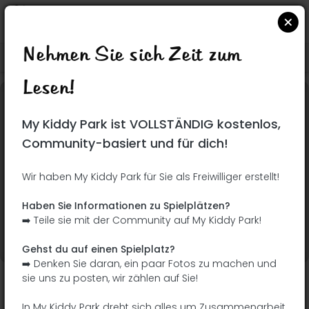
Nehmen Sie sich Zeit zum
Suchen Sie auf Google Maps
|
| |
Lesen!
Dieser Park wurde noch nicht besucht! Du bist
My Kiddy Park ist VOLLSTÄNDIG kostenlos,
dran !
Seien Sie der Abenteurer, der diesen Park
Community-basiert und für dich!
zuerst entdeckt!
Wir haben My Kiddy Park für Sie als Freiwilliger erstellt!
Ich füge den Namen
Ich füge Bilder hinzu
Haben Sie Informationen zu Spielplätzen?
hinzu
➡️ Teile sie mit der Community auf My Kiddy Park!
Ich füge eine
Ich füge die
Beschreibung hinzu
Ausrüstung hinzu
Gehst du auf einen Spielplatz?
➡️ Denken Sie daran, ein paar Fotos zu machen und
sie uns zu posten, wir zählen auf Sie!
Rue Aimé et Eugénie Cotton
In My Kiddy Park dreht sich alles um Zusammenarbeit