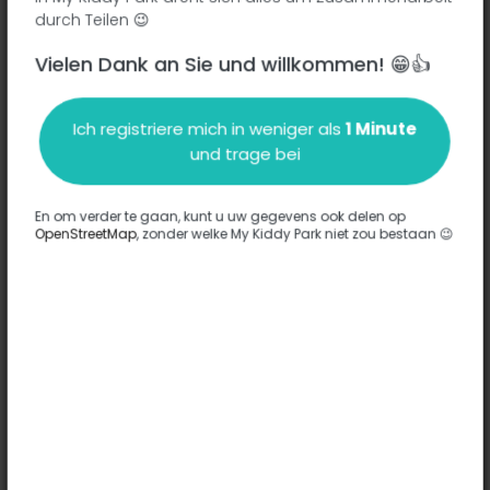
Rue Aimé et Eugénie Cotton - 94120
-
Fontenay-sous-
durch Teilen 😉
Bois
Vielen Dank an Sie und willkommen! 😁👍
Beschreibung
Ich registriere mich in weniger als
1 Minute
und trage bei
Es wurden keine Informationen zu diesem Park eingegeben.
Komplett
En om verder te gaan, kunt u uw gegevens ook delen op
OpenStreetMap
, zonder welke My Kiddy Park niet zou bestaan 😉
Optionen
Für diesen Park wurde keine Option eingegeben.
Komplett