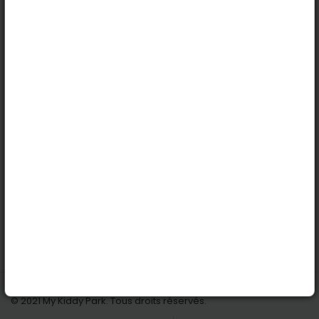
Basel
Köln
Innsbruck
Dortmund
Stuttgart
Nützliche Links
Anmelden | Anmeldung
Parks finden
Alle Parks
Park hinzufügen
Kontaktiere uns
© 2021 My Kiddy Park. Tous droits réservés.