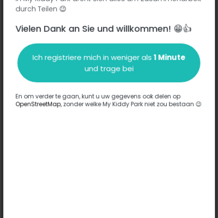
Chemin de Mirabel - 07440
-
Alboussière
durch Teilen 😉
Vielen Dank an Sie und willkommen! 😁👍
Beschreibung
Ich registriere mich in weniger als
1 Minute
Es wurden keine Informationen zu diesem Park eingegeben.
und trage bei
Komplett
En om verder te gaan, kunt u uw gegevens ook delen op
OpenStreetMap
, zonder welke My Kiddy Park niet zou bestaan 😉
Optionen
Für diesen Park wurde keine Option eingegeben.
Komplett
Bemerkungen
(0)