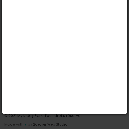
Köln
Innsbruck
Dortmund
Stuttgart
Nützliche Links
Anmelden | Anmeldung
Parks finden
Alle Parks
Park hinzufügen
Kontaktiere uns
© 2021 My Kiddy Park. Tous droits réservés.
Made with
♥
by
2gether Web Studio