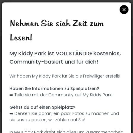
Nehmen Sie sich Zeit zum
Suchen Sie auf Google Maps
|
| |
Lesen!
Dieser Park wurde noch nicht besucht! Du bist
My Kiddy Park ist VOLLSTÄNDIG kostenlos,
dran !
Seien Sie der Abenteurer, der diesen Park
Community-basiert und für dich!
zuerst entdeckt!
Wir haben My Kiddy Park für Sie als Freiwilliger erstellt!
Ich füge den Namen
Ich füge Bilder hinzu
Haben Sie Informationen zu Spielplätzen?
hinzu
➡️ Teile sie mit der Community auf My Kiddy Park!
Ich füge eine
Ich füge die
Beschreibung hinzu
Ausrüstung hinzu
Gehst du auf einen Spielplatz?
➡️ Denken Sie daran, ein paar Fotos zu machen und
sie uns zu posten, wir zählen auf Sie!
Chemin de Mirabel
In My Kiddy Park dreht sich alles um Zusammenarbeit